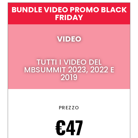
BUNDLE VIDEO PROMO BLACK
FRIDAY
VIDEO
TUTTI I VIDEO DEL
MBSUMMIT 2023, 2022 E
2019
PREZZO
€47